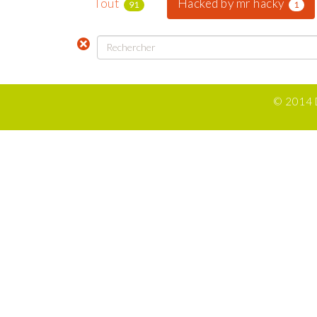
Tout
Hacked by mr hacky
91
1
© 2014 D